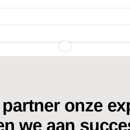
 partner onze exp
n we aan succe