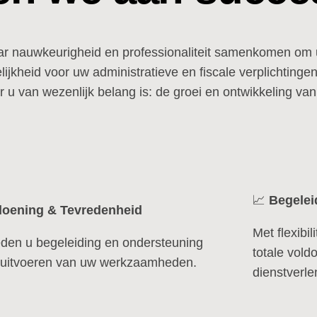
ar nauwkeurigheid en professionaliteit samenkomen om 
ijkheid voor uw administratieve en fiscale verplichting
or u van wezenlijk belang is: de groei en ontwikkeling v
📈
Begelei
doening & T
evredenheid
Met flexibil
eden u begeleiding en ondersteuning
totale vold
t uitvoeren van uw werkzaamheden.
dienstverle