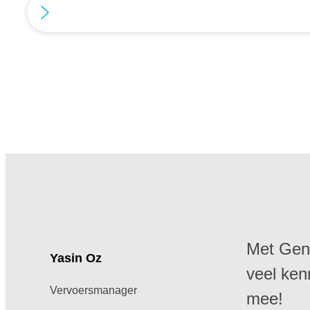
Met Geni
Yasin Oz
veel ken
Vervoersmanager
mee!