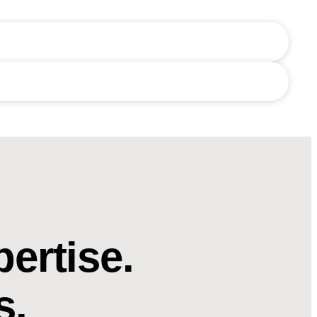
ertise.
s.